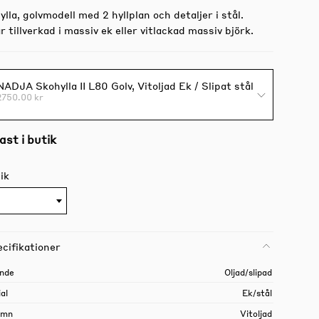
lla, golvmodell med 2 hyllplan och detaljer i stål.
r tillverkad i massiv ek eller vitlackad massiv björk.
NADJA Skohylla II L80 Golv, Vitoljad Ek / Slipat stål
2750.00 kr
ast i butik
ik
cifikationer
nde
Oljad/slipad
al
Ek/stål
amn
Vitoljad