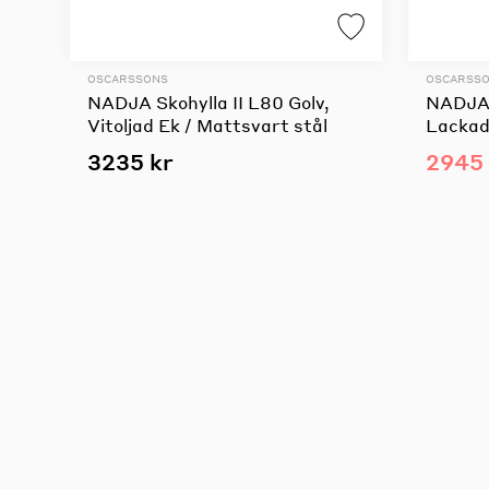
OSCARSSONS
OSCARSS
NADJA Skohylla II L80 Golv,
NADJA S
Vitoljad Ek / Mattsvart stål
Lackad
3235 kr
2945 