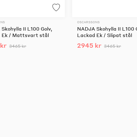
ONS
OSCARSSONS
kohylla II L100 Golv,
NADJA Skohylla II L100 
 Ek / Mattsvart stål
Lackad Ek / Slipat stål
kr
2945 kr
3465 kr
3465 kr