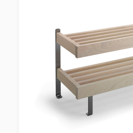
Möbelvård
Möbel och textilvård