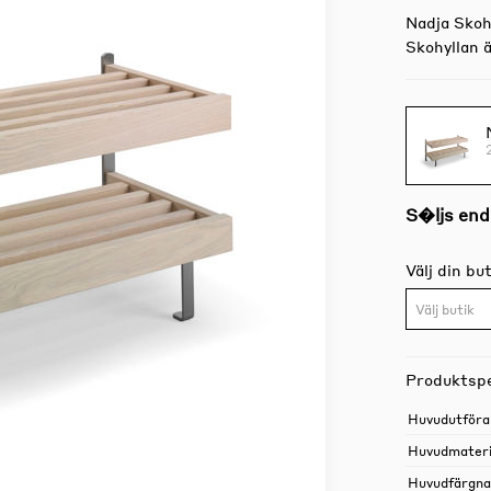
Nadja Skohy
Skohyllan ä
S�ljs end
Välj din but
Välj butik
Produktspe
Huvudutföra
Huvudmateri
Huvudfärgn