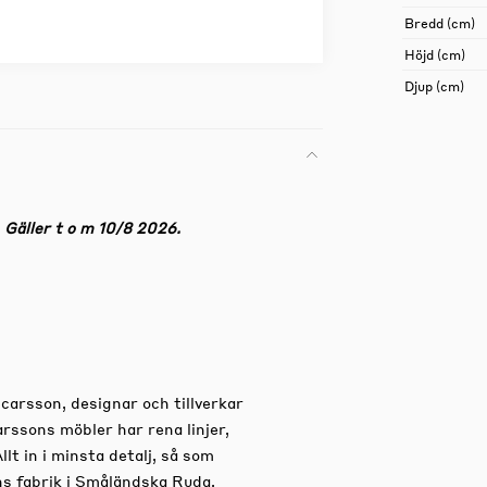
Bredd (cm)
Höjd (cm)
Djup (cm)
äller t o m 10/8 2026.
arsson, designar och tillverkar
arssons möbler har rena linjer,
llt in i minsta detalj, så som
ns fabrik i Småländska Ruda.