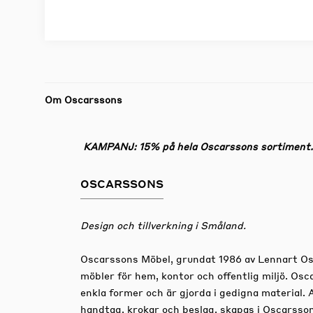
Om Oscarssons
KAMPANJ: 15% på hela Oscarssons sortiment. G
OSCARSSONS
Design och tillverkning i Småland.
Oscarssons Möbel, grundat 1986 av Lennart Osc
möbler för hem, kontor och offentlig miljö. Osc
enkla former och är gjorda i gedigna material. A
handtag, krokar och beslag, skapas i Oscarsso