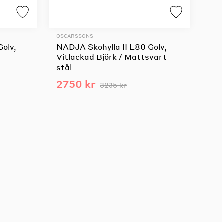
OSCARSSONS
Golv,
NADJA Skohylla II L80 Golv,
Vitlackad Björk / Mattsvart
stål
2750 kr
3235 kr