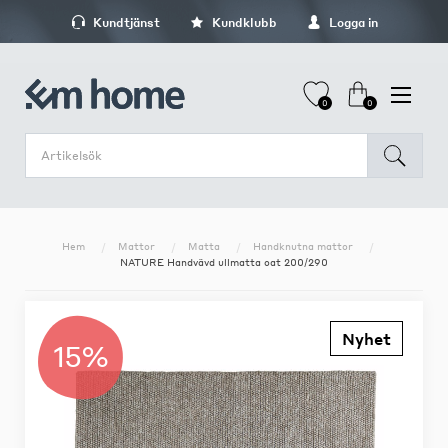
Kundtjänst
Kundklubb
Logga in
0
0
Hem
Mattor
Matta
Handknutna mattor
NATURE Handvävd ullmatta oat 200/290
Nyhet
15%