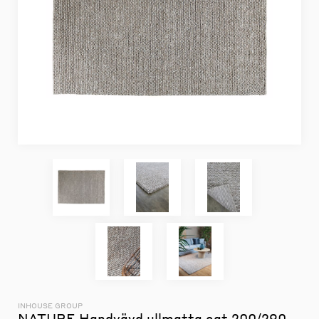
INHOUSE GROUP
NATURE Handvävd ullmatta oat 200/290