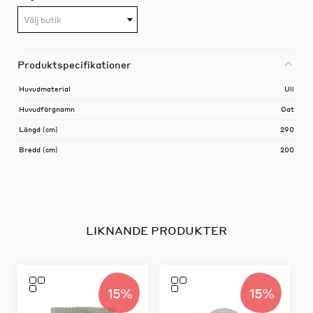
Välj butik
Produktspecifikationer
Huvudmaterial
Ull
Huvudfärgnamn
Oat
Längd (cm)
290
Bredd (cm)
200
LIKNANDE PRODUKTER
15%
15%