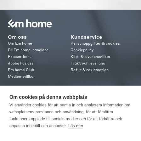
Om oss
Kundservice
Om Em home
Personuppgifter & cookies
Bli Em home-handlare
Cookiepolicy
Presentkort
Köp- & leveransvillkor
Jobba hos oss
Frakt och leverans
Em home Club
Retur & reklamation
Medlemsvillkor
Kontakt
Om cookies på denna webbplats
Kontakta oss
Vi använder cookies för att samla in och analysera information om
Butiker
webbplatsens prestanda och användning, för att förbättra
Press
funktioner kopplade till sociala medier och för att förbättra och
anpassa innehåll och annonser.
Läs mer