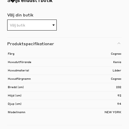
S�ljs endast i butik
Välj din butik
Välj butik
Produktspecifikationer
Färg
Cognac
Huvudutförande
Kenia
Huvudmaterial
Läder
Huvudfärgnamn
Cognac
Bredd (cm)
232
Höjd (cm)
92
Djup (cm)
94
Modellnamn
NEW YORK