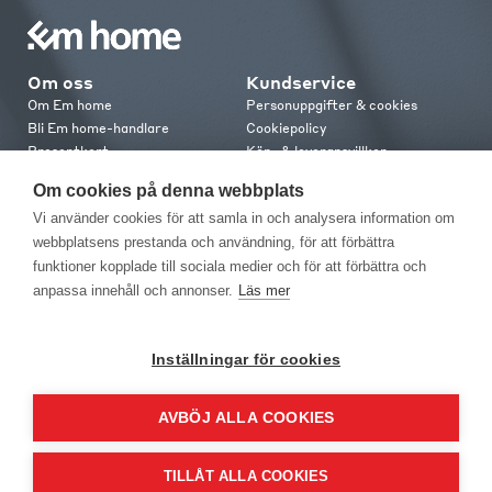
Om oss
Kundservice
Om Em home
Personuppgifter & cookies
Bli Em home-handlare
Cookiepolicy
Presentkort
Köp- & leveransvillkor
Jobba hos oss
Frakt och leverans
Om cookies på denna webbplats
Em home Club
Retur & reklamation
Vi använder cookies för att samla in och analysera information om
Medlemsvillkor
webbplatsens prestanda och användning, för att förbättra
funktioner kopplade till sociala medier och för att förbättra och
Kontakt
anpassa innehåll och annonser.
Läs mer
Kontakta oss
Butiker
Press
Inställningar för cookies
AVBÖJ ALLA COOKIES
TILLÅT ALLA COOKIES