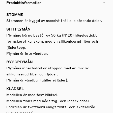
Produktinformation
STOMME
Stommen är byggd av massivt trä i alla bärande delar.
SITTPLYMÅN
Plymåns kärna består av 50 kg (N120) högelastiskt
formskuret kallskum, med en silikoniserad fiber och
fjädertopp.
Plymån är inte vändbar.
RYGGPLYMÅN
Plymåns innerfodral är stoppad med en mix av
silikoniserad fiber och fjäder.
Plymån är vändbar (gäller ej läder).
KLÄDSEL
Modellen är med fast klädsel.
Modellen finns med både tyg- och läderklädsel.
Fodralen är tvättbara enligt tvätt- och skötselråd
(Gäller ej läder).