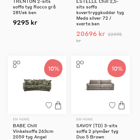
TRENTON 2-sits
ESTELLE Chill 2,5-
soffa tyg Rocco grå
sits soffa
281/ek ben
kuvertryggkuddar tyg
Meda silver 72 /
9295 kr
svarta ben
20696 kr
22995
kr
10%
10%
EM HOME
EM HOME
BABE Chill
SAVOY (TD) 3-sits
Vinkelsoffa 263cm
soffa 2 plymåer tyg
2059 tyg Angel
Duo 5 Brown