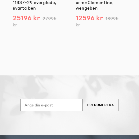
11337-29 everglade,
arm=Clementine,
svarta ben
wengeben
25196 kr
12596 kr
27995
13995
kr
kr
PRENUMERERA