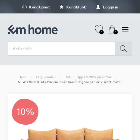
Kundtjänst
Kundklubb
Logga in
0
0
Hem
Erbjudanden
SALE: Upp till 20% på soffor
NEW YORK 3-sits 232 cm läder Kenia Cognac ben nr 2 svart metall
10%