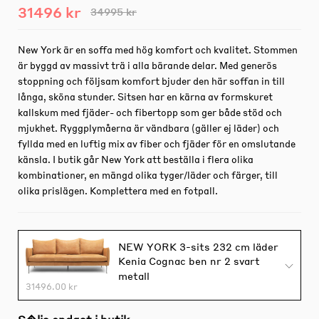
31496 kr
34995 kr
New York är en soffa med hög komfort och kvalitet. Stommen
är byggd av massivt trä i alla bärande delar. Med generös
stoppning och följsam komfort bjuder den här soffan in till
långa, sköna stunder. Sitsen har en kärna av formskuret
kallskum med fjäder- och fibertopp som ger både stöd och
mjukhet. Ryggplymåerna är vändbara (gäller ej läder) och
fyllda med en luftig mix av fiber och fjäder för en omslutande
känsla. I butik går New York att beställa i flera olika
kombinationer, en mängd olika tyger/läder och färger, till
olika prislägen. Komplettera med en fotpall.
NEW YORK 3-sits 232 cm läder
Kenia Cognac ben nr 2 svart
metall
31496.00 kr