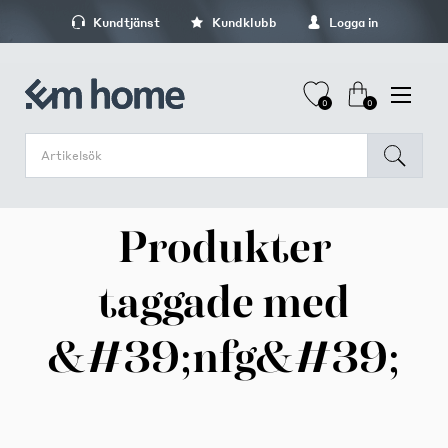
Kundtjänst
Kundklubb
Logga in
0
0
Produkter
taggade med
&#39;nfg&#39;