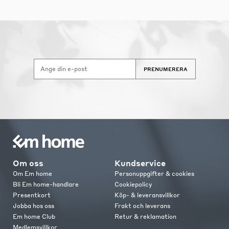
PRENUMERERA
Om oss
Kundservice
Om Em home
Personuppgifter & cookies
Bli Em home-handlare
Cookiepolicy
Presentkort
Köp- & leveransvillkor
Jobba hos oss
Frakt och leverans
Em home Club
Retur & reklamation
Medlemsvillkor