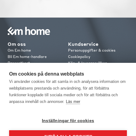
Om oss
Kundservice
Om Em home
Personuppgifter & cookies
Bli Em home-handlare
Cookiepolicy
Presentkort
Köp- & leveransvillkor
Jobba hos oss
Frakt och leverans
Om cookies på denna webbplats
Em home Club
Retur & reklamation
Vi använder cookies för att samla in och analysera information om
Medlemsvillkor
webbplatsens prestanda och användning, för att förbättra
funktioner kopplade till sociala medier och för att förbättra och
Kontakt
anpassa innehåll och annonser.
Läs mer
Kontakta oss
Butiker
Press
Inställningar för cookies