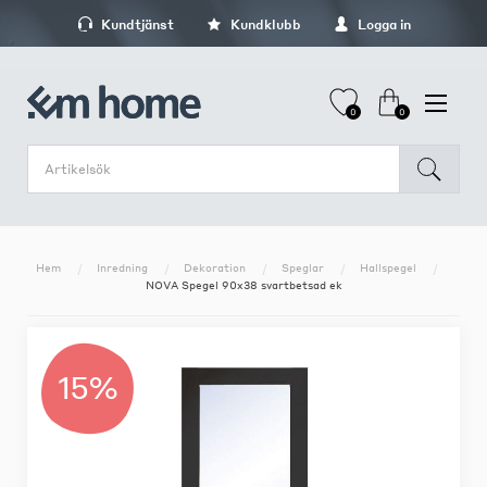
Kundtjänst
Kundklubb
Logga in
0
0
Hem
Inredning
Dekoration
Speglar
Hallspegel
NOVA Spegel 90x38 svartbetsad ek
15%