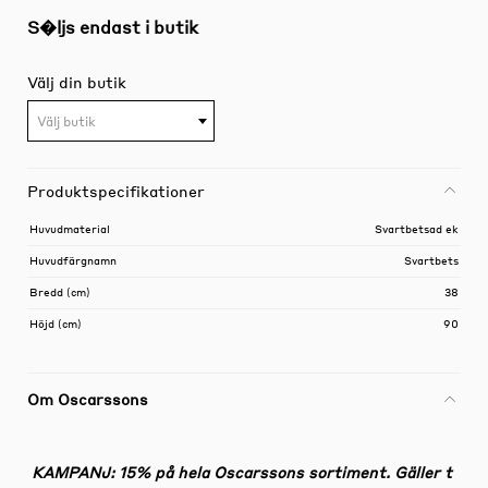
S�ljs endast i butik
Välj din butik
Välj butik
Produktspecifikationer
Huvudmaterial
Svartbetsad ek
Huvudfärgnamn
Svartbets
Bredd (cm)
38
Höjd (cm)
90
Om Oscarssons
KAMPANJ: 15% på hela Oscarssons sortiment. Gäller t