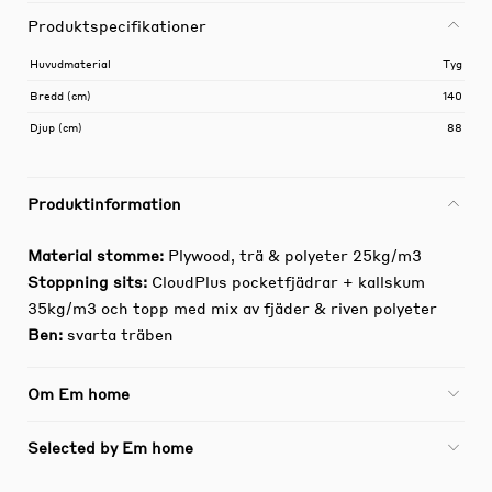
Produktspecifikationer
Huvudmaterial
Tyg
Bredd (cm)
140
Djup (cm)
88
Produktinformation
Material stomme:
Plywood, trä & polyeter 25kg/m3
Stoppning sits:
CloudPlus pocketfjädrar + kallskum
35kg/m3 och topp med mix av fjäder & riven polyeter
Ben:
svarta träben
Om Em home
Selected by Em home