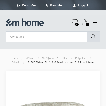
Kundtjänst
Kundklubb
Logga in
0
0
Hem
Möbler
Fåtöljer och fotpallar
Fotpallar
Fotpall
OLBIA Fotpall R4 140x88cm tyg Urban 3404 light taupe