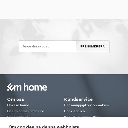
PRENUMERERA
Om oss
Kundservice
Om Em home
Personuppgifter & cookies
Bli Em home-handlare
Cookiepolicy
Presentkort
Köp- & leveransvillkor
Jobba hos oss
Frakt och leverans
Om cookies på denna webbplats