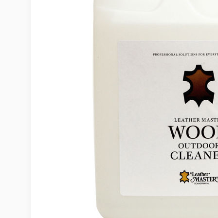
Möbelvård
Möbel och textilvård