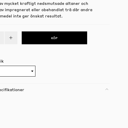
av mycket kraftigt nedsmutsade altaner och
av impregnerat eller obehandlat trä där andra
medel inte ger önskat resultat.
KÖP
ik
cifikationer