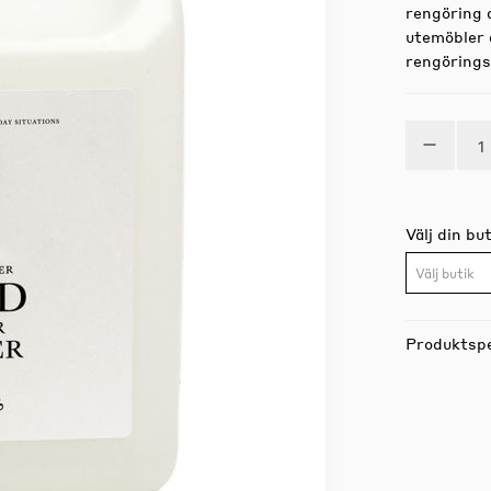
rengöring 
utemöbler 
rengörings
Välj din but
Välj butik
Produktspe