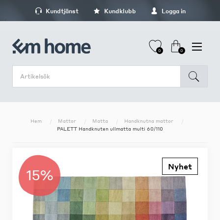
Kundtjänst
Kundklubb
Logga in
0
0
Hem
Mattor
Matta
Handknutna mattor
PALETT Handknuten ullmatta multi 60/110
Nyhet
15%