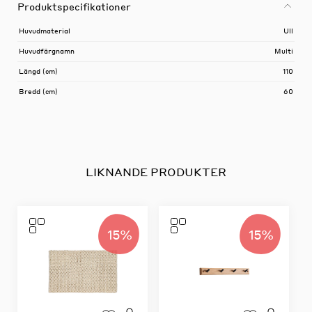
Produktspecifikationer
Huvudmaterial
Ull
Huvudfärgnamn
Multi
Längd (cm)
110
Bredd (cm)
60
LIKNANDE PRODUKTER
15%
15%