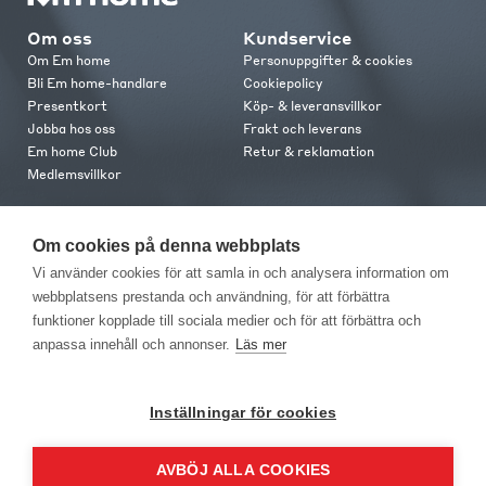
Om oss
Kundservice
Om Em home
Personuppgifter & cookies
Bli Em home-handlare
Cookiepolicy
Presentkort
Köp- & leveransvillkor
Jobba hos oss
Frakt och leverans
Em home Club
Retur & reklamation
Medlemsvillkor
Kontakt
Om cookies på denna webbplats
Kontakta oss
Vi använder cookies för att samla in och analysera information om
Butiker
webbplatsens prestanda och användning, för att förbättra
Press
funktioner kopplade till sociala medier och för att förbättra och
anpassa innehåll och annonser.
Läs mer
Inställningar för cookies
AVBÖJ ALLA COOKIES