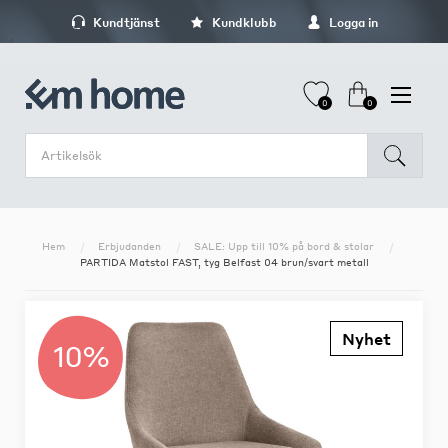
Kundtjänst
Kundklubb
Logga in
0
0
Hem
Erbjudanden
SALE: Upp till 10% på bord & stolar
PARTIDA Matstol FAST, tyg Belfast 04 brun/svart metall
Nyhet
10%