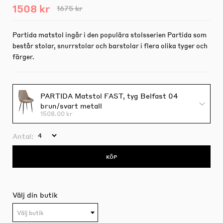
1508 kr
1675 kr
Partida matstol ingår i den populära stolsserien Partida som
består stolar, snurrstolar och barstolar i flera olika tyger och
färger.
PARTIDA Matstol FAST, tyg Belfast 04
brun/svart metall
1508.00 kr
Antal:
KÖP
Välj din butik
Välj butik