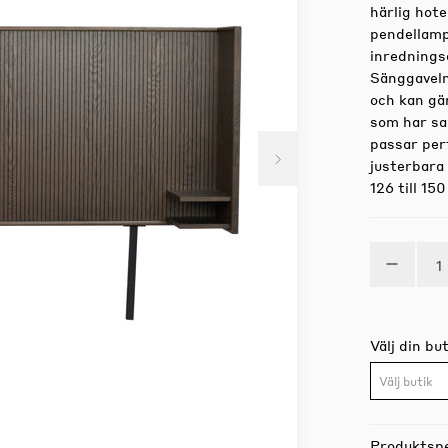
härlig hot
pendellamp
inredningsd
Sänggaveln
och kan gä
som har sa
passar per
justerbara 
126 till 15
Välj din but
Välj butik
Produktspe