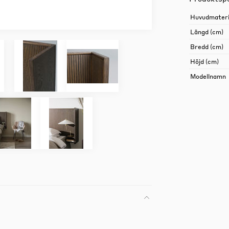
Huvudmateri
Längd (cm)
Bredd (cm)
Höjd (cm)
Modellnamn