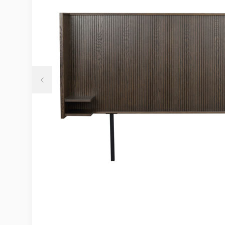
Möbelvård
Möbel och textilvård