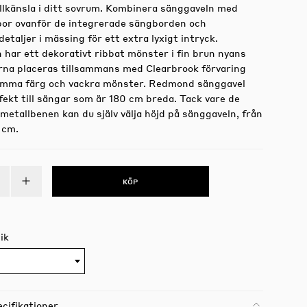
ellkänsla i ditt sovrum. Kombinera sänggaveln med
or ovanför de integrerade sängborden och
etaljer i mässing för ett extra lyxigt intryck.
 har ett dekorativt ribbat mönster i fin brun nyans
rna placeras tillsammans med Clearbrook förvaring
mma färg och vackra mönster. Redmond sänggavel
fekt till sängar som är 180 cm breda. Tack vare de
metallbenen kan du själv välja höjd på sänggaveln, från
0 cm.
KÖP
ik
cifikationer