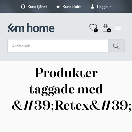
Kundtjänst
Kundklubb
Logga in
0
0
Produkter
taggade med
&#39;Retex&#39;