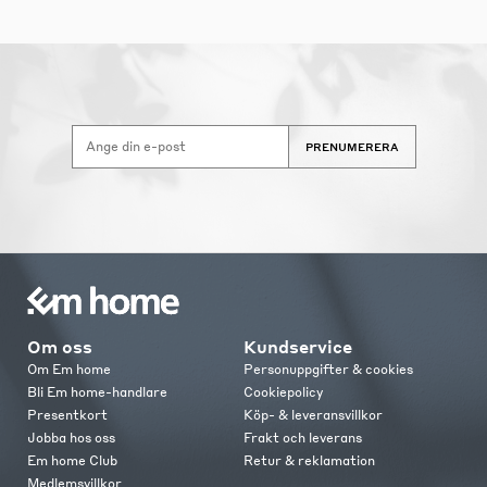
PRENUMERERA
Om oss
Kundservice
Om Em home
Personuppgifter & cookies
Bli Em home-handlare
Cookiepolicy
Presentkort
Köp- & leveransvillkor
Jobba hos oss
Frakt och leverans
Em home Club
Retur & reklamation
Medlemsvillkor