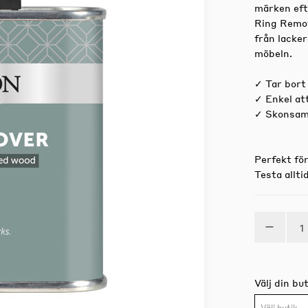
märken eft
Ring Remov
från lacker
möbeln.
✓ Tar bort
✓ Enkel at
✓ Skonsam
Perfekt fö
Testa allti
Välj din but
Välj butik