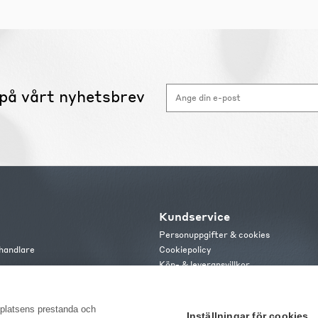
på vårt nyhetsbrev
Kundservice
Personuppgifter & cookies
handlare
Cookiepolicy
Köp- & leveransvillkor
s
Frakt och leverans
b
Retur & reklamation
or
bplatsens prestanda och
Inställningar för cookies