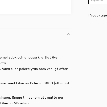
Produktspe
.
bomullsduk och gnugga kraftigt över
orta.
 Vaxa eller polera ytan som vanligt efter
over med Libéron Polerull 0000 (ultrafint
ningen, jämna till genom att matta ner
 Libéron Möbelvax.