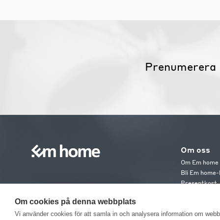
Prenumerera 
Om oss
Om Em home
Bli Em home-
Presentkort
Jobba hos os
Om cookies på denna webbplats
Em home Clu
Medlemsvillk
Vi använder cookies för att samla in och analysera information om web