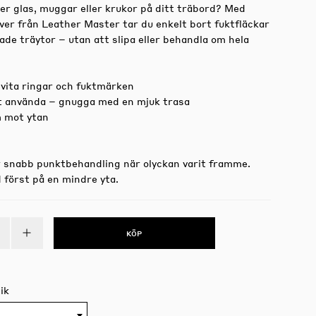
er glas, muggar eller krukor på ditt träbord? Med
er från Leather Master tar du enkelt bort fuktfläckar
ade träytor – utan att slipa eller behandla om hela
 vita ringar och fuktmärken
t använda – gnugga med en mjuk trasa
 mot ytan
r snabb punktbehandling när olyckan varit framme.
d först på en mindre yta.
KÖP
ik