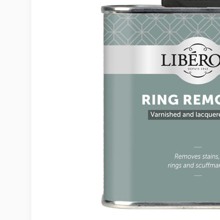
Möbelvård
Möbel och textilvård