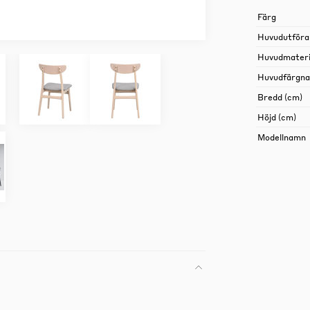
Färg
Huvudutföra
Huvudmateri
Huvudfärgn
Bredd (cm)
Höjd (cm)
Modellnamn