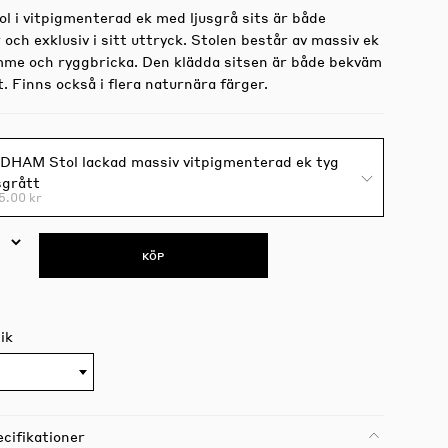
l i vitpigmenterad ek med ljusgrå sits är både
och exklusiv i sitt uttryck. Stolen består av massiv ek
mme och ryggbricka. Den klädda sitsen är både bekväm
. Finns också i flera naturnära färger.
DHAM Stol lackad massiv vitpigmenterad ek tyg
sgrått
5.00 kr
KÖP
ik
cifikationer