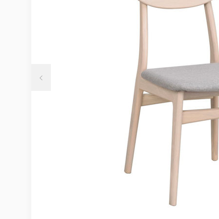
Möbelvård
Möbel och textilvård