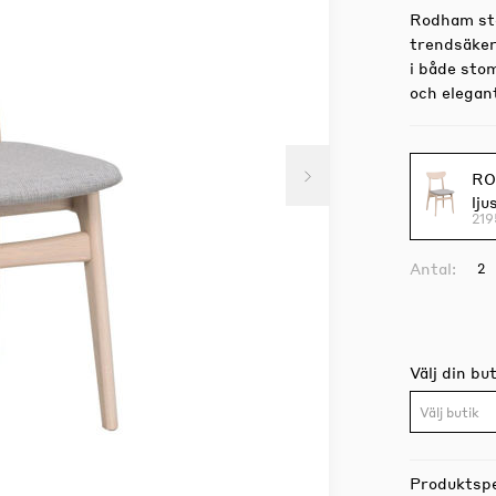
Rodham sto
trendsäker 
i både sto
och elegant
RO
lju
219
Antal:
Välj din but
Välj butik
Produktspe