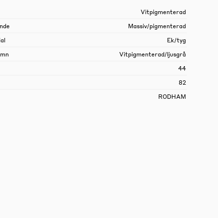
Vitpigmenterad
nde
Massiv/pigmenterad
al
Ek/tyg
amn
Vitpigmenterad/ljusgrå
44
82
RODHAM