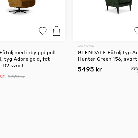
EM HOME
åtölj med inbyggd pall
GLENDALE Fåtölj tyg A
, tyg Adore gold, fot
Hunter Green 156, svart
t D2 svart
5495 kr
kr
9990 kr