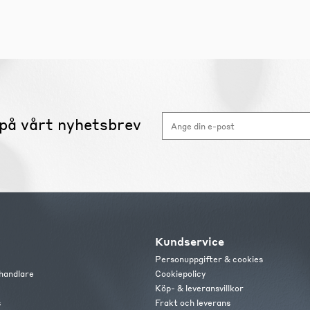
på vårt nyhetsbrev
Kundservice
Personuppgifter & cookies
handlare
Cookiepolicy
Köp- & leveransvillkor
s
Frakt och leverans