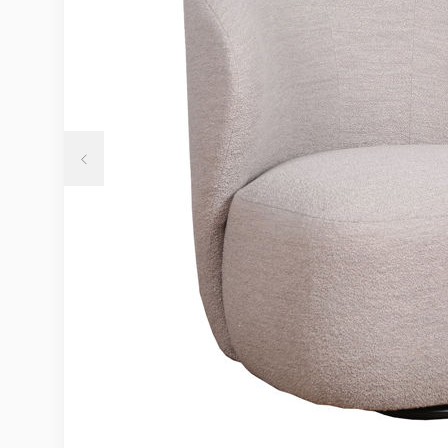
Möbelvård
Möbel och textilvård