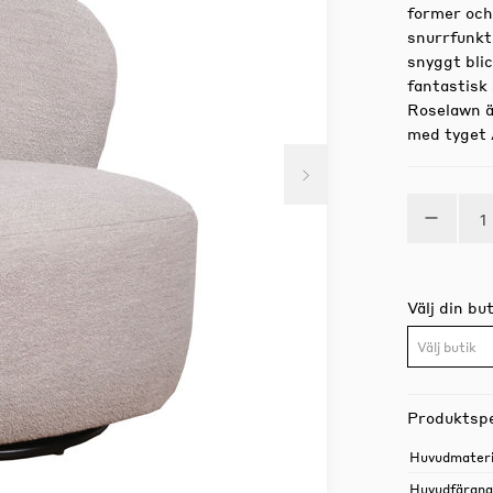
former och
snurrfunkti
snyggt bli
fantastisk 
Roselawn ä
med tyget A
Välj din but
Välj butik
Produktspe
Huvudmateri
Huvudfärgn