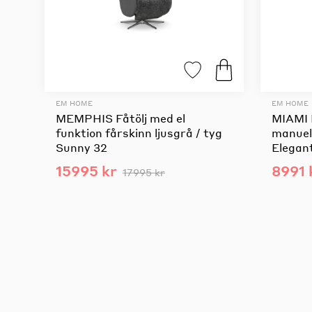
EM HOME
EM HOME
MEMPHIS Fåtölj med el
MIAMI F
funktion fårskinn ljusgrå / tyg
manuell
Sunny 32
Elegan
15995 kr
8991 
17995 kr