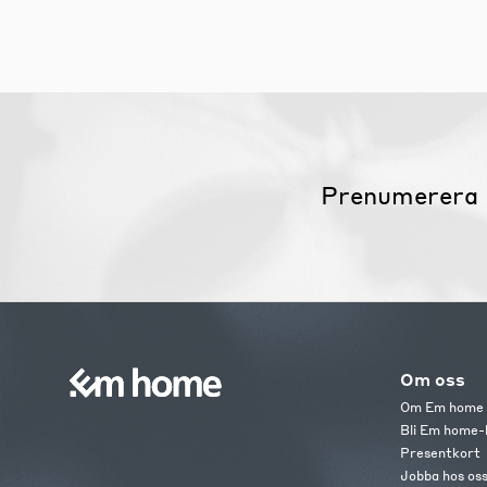
Prenumerera 
Om oss
Om Em home
Bli Em home-
Presentkort
Jobba hos os