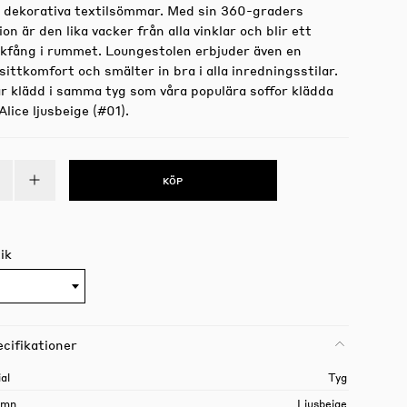
 dekorativa textilsömmar. Med sin 360-graders
on är den lika vacker från alla vinklar och blir ett
ckfång i rummet. Loungestolen erbjuder även en
sittkomfort och smälter in bra i alla inredningsstilar.
r klädd i samma tyg som våra populära soffor klädda
lice ljusbeige (#01).
KÖP
ik
cifikationer
al
Tyg
amn
Ljusbeige