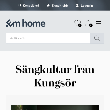
Kundtjänst
Kundklubb
Logga in
0
0
Sängkultur från
Kungsör