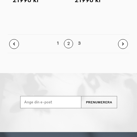
1
3
2
PRENUMERERA