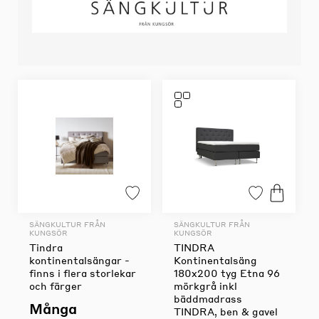
SÄNGKULTUR FRÅN
SÄNGKULTUR FRÅN
KUNGSÖR
KUNGSÖR
Tindra
TINDRA
kontinentalsängar -
Kontinentalsäng
finns i flera storlekar
180x200 tyg Etna 96
och färger
mörkgrå inkl
bäddmadrass
Många
TINDRA, ben & gavel