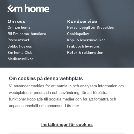
Om oss
Kundservice
Om Em home
Personuppgifter & cookies
Bli Em home-handlare
Cookiepolicy
Presentkort
Köp- & leveransvillkor
Jobba hos oss
Frakt och leverans
Em home Club
Retur & reklamation
Medlemsvillkor
Kontakt
Om cookies på denna webbplats
Kontakta oss
Vi använder cookies för att samla in och analysera information om
Butiker
webbplatsens prestanda och användning, för att förbättra
Press
funktioner kopplade till sociala medier och för att förbättra och
anpassa innehåll och annonser.
Läs mer
Inställningar för cookies