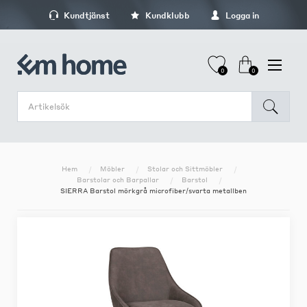
Kundtjänst
Kundklubb
Logga in
0
0
Hem
Möbler
Stolar och Sittmöbler
Barstolar och Barpallar
Barstol
SIERRA Barstol mörkgrå microfiber/svarta metallben