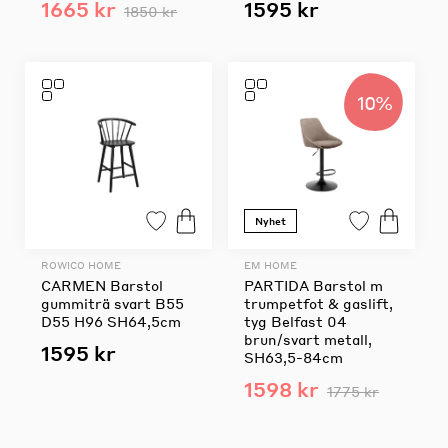
1665 kr
1595 kr
1850 kr
10%
Nyhet
ROWICO HOME
EM HOME
CARMEN Barstol
PARTIDA Barstol m
gummiträ svart B55
trumpetfot & gaslift,
D55 H96 SH64,5cm
tyg Belfast 04
brun/svart metall,
1595 kr
SH63,5-84cm
1598 kr
1775 kr