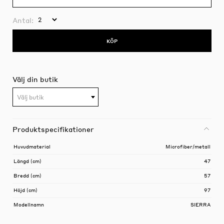
Antal:
KÖP
Välj din butik
Välj butik
Produktspecifikationer
Huvudmaterial
Microfiber/metall
Längd (cm)
47
Bredd (cm)
57
Höjd (cm)
97
Modellnamn
SIERRA