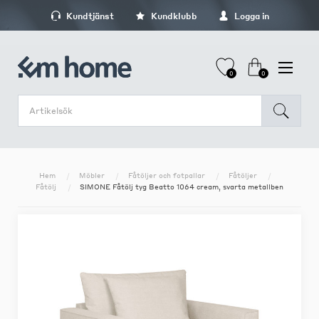
Kundtjänst
Kundklubb
Logga in
0
0
Hem
Möbler
Fåtöljer och fotpallar
Fåtöljer
Fåtölj
SIMONE Fåtölj tyg Beatto 1064 cream, svarta metallben