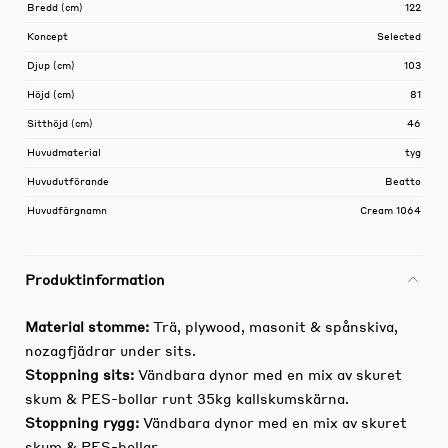
Bredd (cm)
122
Koncept
Selected
Djup (cm)
103
Höjd (cm)
81
Sitthöjd (cm)
46
Huvudmaterial
tyg
Huvudutförande
Beatto
Huvudfärgnamn
Cream 1064
Produktinformation
Material stomme:
Trä, plywood, masonit & spånskiva,
nozagfjädrar under sits.
Stoppning sits:
Vändbara dynor med en mix av skuret
skum & PES-bollar runt 35kg kallskumskärna.
Stoppning rygg:
Vändbara dynor med en mix av skuret
skum & PES-bollar.