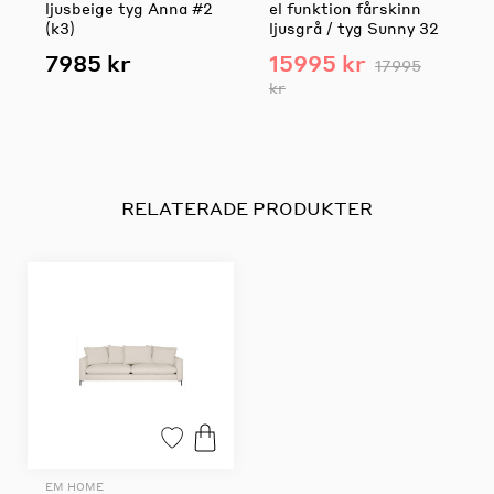
ljusbeige tyg Anna #2
el funktion fårskinn
(k3)
ljusgrå / tyg Sunny 32
7985 kr
15995 kr
17995
kr
RELATERADE PRODUKTER
EM HOME