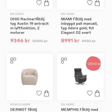
EM HOME
EM HOME
OHIO Reclinerfåtölj
MIAMI Fåtölj med
tyg Austin 19 antracit
inbyggd pall manuell,
m lyftfunktion, 2
tyg Adore gold, fot
motorer
Elegant D2 svart
9346 kr
8991 kr
10995 kr
9990 kr
-2000 kr
ROWICO HOME
EM HOME
DERMOT fåtölj
MEMPHIS Fåtölj med