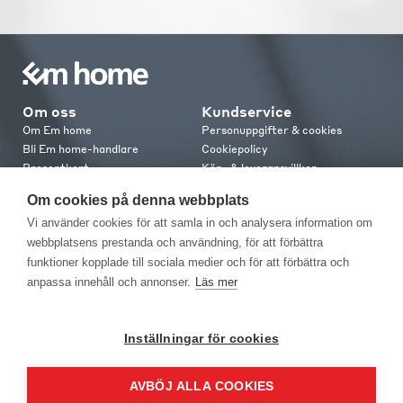
Om oss
Kundservice
Om Em home
Personuppgifter & cookies
Bli Em home-handlare
Cookiepolicy
Presentkort
Köp- & leveransvillkor
Jobba hos oss
Frakt och leverans
Om cookies på denna webbplats
Em home Club
Retur & reklamation
Vi använder cookies för att samla in och analysera information om
Medlemsvillkor
webbplatsens prestanda och användning, för att förbättra
funktioner kopplade till sociala medier och för att förbättra och
Kontakt
anpassa innehåll och annonser.
Läs mer
Kontakta oss
Butiker
Press
Inställningar för cookies
AVBÖJ ALLA COOKIES