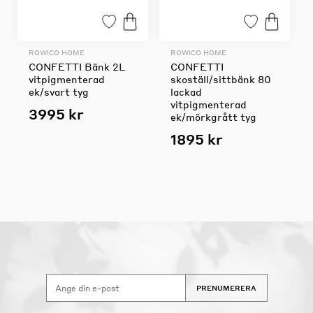
ROWICO HOME
ROWICO HOME
CONFETTI Bänk 2L
CONFETTI
vitpigmenterad
skoställ/sittbänk 80
ek/svart tyg
lackad
vitpigmenterad
3995 kr
ek/mörkgrått tyg
1895 kr
PRENUMERERA