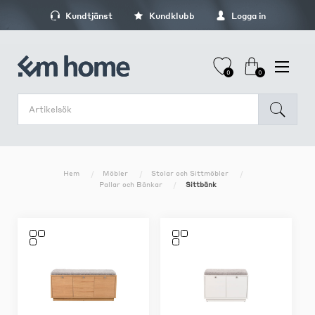
Kundtjänst
Kundklubb
Logga in
0
0
Hem
Möbler
Stolar och Sittmöbler
Pallar och Bänkar
Sittbänk