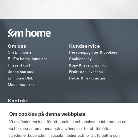
Om oss
Kundservice
Om Em home
Personuppgifter & cookies
Bli Em home-handlare
Cookiepolicy
Presentkort
Köp- & leveransvillkor
Jobba hos oss
Frakt och leverans
Em home Club
Retur & reklamation
Medlemsvillkor
Kontakt
Kontakta oss
Butiker
Om cookies på denna webbplats
Press
Vi använder cookies för att samla in och analysera information om
webbplatsens prestanda och användning, för att förbättra
funktioner kopplade till sociala medier och för att förbättra och