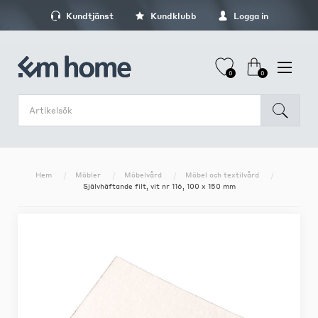
Kundtjänst
Kundklubb
Logga in
0
0
Hem
Möbler
Möbelvård
Möbel och textilvård
Självhäftande filt, vit nr 116, 100 x 150 mm