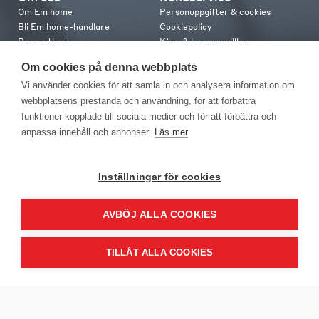
Om Em home
Personuppgifter & cookies
Bli Em home-handlare
Cookiepolicy
Presentkort
Köp- & leveransvillkor
Jobba hos oss
Frakt och leverans
Om cookies på denna webbplats
Em home Club
Retur & reklamation
Vi använder cookies för att samla in och analysera information om
Medlemsvillkor
webbplatsens prestanda och användning, för att förbättra
funktioner kopplade till sociala medier och för att förbättra och
Kontakt
anpassa innehåll och annonser.
Läs mer
Kontakta oss
Butiker
Press
Inställningar för cookies
AVBÖJ ALLA COOKIES
TILLÅT ALLA COOKIES
EM Home Möbler AB, Meteorologvägen 10, Telefon: 010-499 25 00,
E-post info@emhome.se