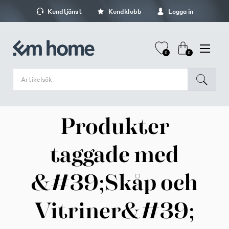
Kundtjänst
Kundklubb
Logga in
0
0
Produkter
taggade med
&#39;Skåp och
Vitriner&#39;