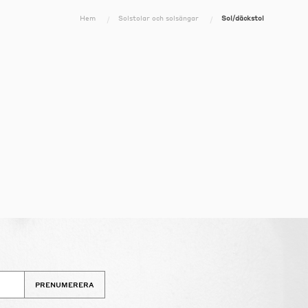
Hem
Solstolar och solsängar
Sol/däckstol
PRENUMERERA