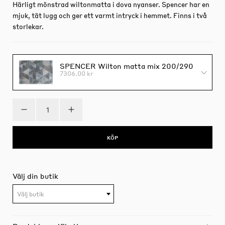
Härligt mönstrad wiltonmatta i dova nyanser. Spencer har en
mjuk, tät lugg och ger ett varmt intryck i hemmet. Finns i två
storlekar.
SPENCER Wilton matta mix 200/290
7306.00 kr
KÖP
Välj din butik
Välj butik