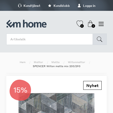
Kundtjänst
Kundklubb
Logga in
0
0
Hem
Mattor
Matta
Wiltonmattor
SPENCER Wilton matta mix 200/290
Nyhet
15%