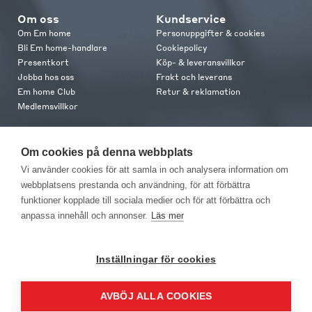
Om oss
Kundservice
Om Em home
Personuppgifter & cookies
Bli Em home-handlare
Cookiepolicy
Presentkort
Köp- & leveransvillkor
Jobba hos oss
Frakt och leverans
Em home Club
Retur & reklamation
Medlemsvillkor
Kontakt
Om cookies på denna webbplats
Kontakta oss
Vi använder cookies för att samla in och analysera information om
Butiker
webbplatsens prestanda och användning, för att förbättra
Press
funktioner kopplade till sociala medier och för att förbättra och
anpassa innehåll och annonser.
Läs mer
Inställningar för cookies
AVBÖJ ALLA COOKIES
EM Home Möbler AB, Meteorologvägen 10, Telefon: 010-499 25 00,