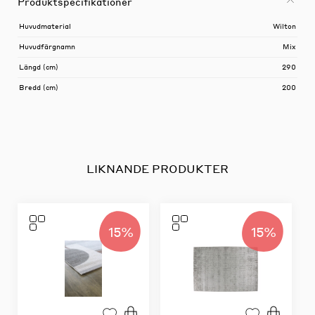
Produktspecifikationer
Huvudmaterial
Wilton
Huvudfärgnamn
Mix
Längd (cm)
290
Bredd (cm)
200
LIKNANDE PRODUKTER
15%
15%