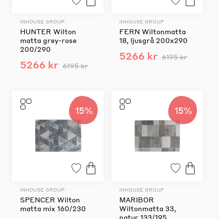
INHOUSE GROUP
INHOUSE GROUP
HUNTER Wilton
FERN Wiltonmatta
matta grey-rose
18, ljusgrå 200x290
200/290
5266 kr
6195 kr
5266 kr
6195 kr
15%
15%
INHOUSE GROUP
INHOUSE GROUP
SPENCER Wilton
MARIBOR
matta mix 160/230
Wiltonmatta 33,
natur 133/195