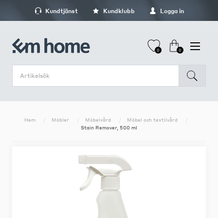
Kundtjänst
Kundklubb
Logga in
0
0
Hem
Möbler
Möbelvård
Möbel och textilvård
Stain Remover, 500 ml