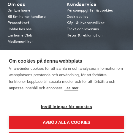
Om oss
Kundservice
Om Em home
Personuppgifter & cookies
Bli Em home-handlare
Cookiepolicy
Presentkort
Köp- & leveransvillkor
Jobba hos oss
Frakt och leverans
Em home Club
Retur & reklamation
Medlemsvillkor
Kontakt
Om cookies på denna webbplats
Kontakta oss
Vi använder cookies för att samla in och analysera information om
Butiker
webbplatsens prestanda och användning, för att förbättra
Press
funktioner kopplade till sociala medier och för att förbättra och
anpassa innehåll och annonser.
Läs mer
Inställningar för cookies
AVBÖJ ALLA COOKIES
EM Home Möbler AB, Meteorologvägen 10, Telefon: 010-499 25 00,
E-post info@emhome.se