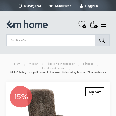
Kundtjänst
Kundklubb
Logga in
0
0
Hem
Möbler
Fåtöljer och fotpallar
Fåtöljer
Fåtölj med fotpall
STINA fåtölj med pall manuell, fårskinn Sahara/tyg Maison 21, armstöd ek
Nyhet
15%