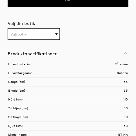
Välj din butik
Välj butik
Produktspecifikationer
Huvudmaterial
Fårskinn
Huvudfärgnamn
Sahara
Längd (cm)
65
Bredd (cm)
65
Höjd (cm)
110
Sittdjup (cm)
50
Sitthöjd (cm)
50
Djup (cm)
68
Modellnamn
STINA