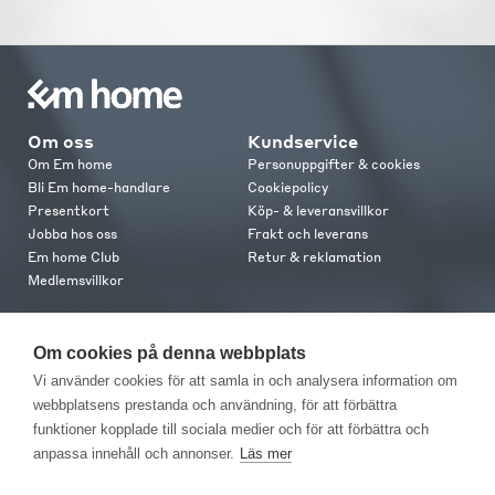
Om oss
Kundservice
Om Em home
Personuppgifter & cookies
Bli Em home-handlare
Cookiepolicy
Presentkort
Köp- & leveransvillkor
Jobba hos oss
Frakt och leverans
Em home Club
Retur & reklamation
Medlemsvillkor
Kontakt
Om cookies på denna webbplats
Kontakta oss
Vi använder cookies för att samla in och analysera information om
Butiker
webbplatsens prestanda och användning, för att förbättra
Press
funktioner kopplade till sociala medier och för att förbättra och
anpassa innehåll och annonser.
Läs mer