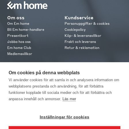
Om oss
Kundservice
Om Em home
Personuppgifter & cookies
Bli Em home-handlare
Cookiepolicy
Presentkort
Köp- & leveransvillkor
Jobba hos oss
Frakt och leverans
Em home Club
Retur & reklamation
Medlemsvillkor
Kontakt
Om cookies på denna webbplats
Kontakta oss
Vi använder cookies för att samla in och analysera information om
Butiker
webbplatsens prestanda och användning, för att förbättra
Press
funktioner kopplade till sociala medier och för att förbättra och
anpassa innehåll och annonser.
Läs mer
Inställningar för cookies