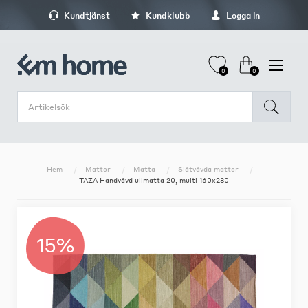
Kundtjänst
Kundklubb
Logga in
0
0
Hem
Mattor
Matta
Slätvävda mattor
TAZA Handvävd ullmatta 20, multi 160x230
15%