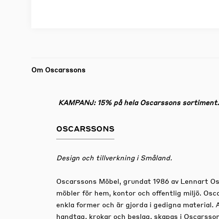
Om Oscarssons
KAMPANJ: 15% på hela Oscarssons sortiment. G
OSCARSSONS
Design och tillverkning i Småland.
Oscarssons Möbel, grundat 1986 av Lennart Osc
möbler för hem, kontor och offentlig miljö. Osc
enkla former och är gjorda i gedigna material. A
handtag, krokar och beslag, skapas i Oscarsso