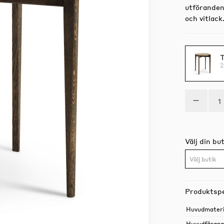
utföranden 
och vitlac
T
2
Välj din but
Välj butik
Produktspe
Huvudmateri
Huvudfärgn