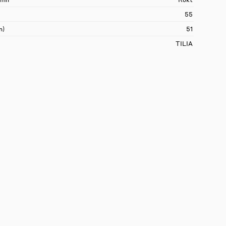
55
m)
51
TILIA