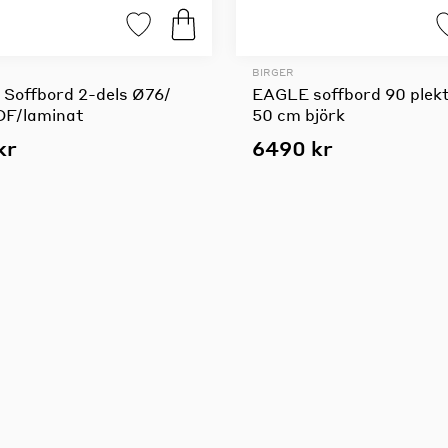
BIRGER
Soffbord 2-dels Ø76/
EAGLE soffbord 90 plek
F/laminat
50 cm björk
kr
6490 kr