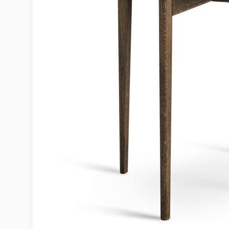
Möbelvård
Möbel och textilvård