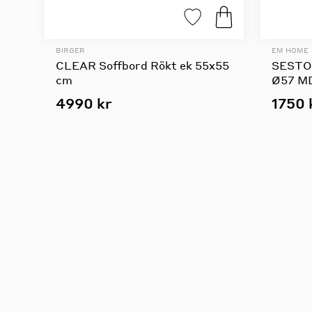
BIRGER
EM HOME
CLEAR Soffbord Rökt ek 55x55
SESTO 
cm
Ø57 MD
4990 kr
1750 