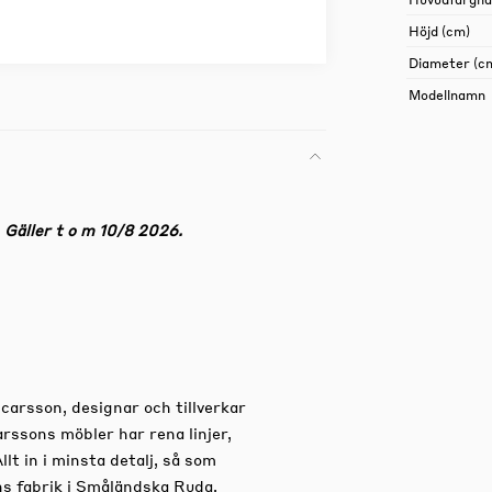
Höjd (cm)
Diameter (c
Modellnamn
äller t o m 10/8 2026.
arsson, designar och tillverkar
arssons möbler har rena linjer,
llt in i minsta detalj, så som
ns fabrik i Småländska Ruda.