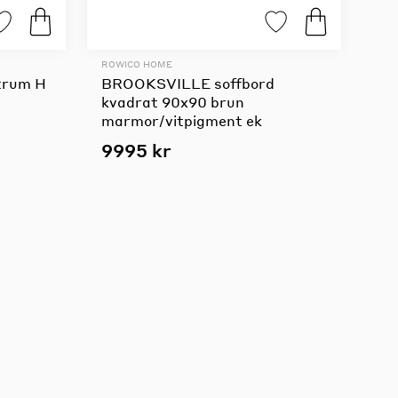
ROWICO HOME
trum H
BROOKSVILLE soffbord
kvadrat 90x90 brun
marmor/vitpigment ek
9995 kr