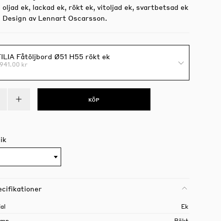
oljad ek, lackad ek, rökt ek, vitoljad ek, svartbetsad ek
k. Design av Lennart Oscarsson.
ILIA Fåtöljbord Ø51 H55 rökt ek
941.00 kr
KÖP
ik
cifikationer
al
Ek
amn
Rökt