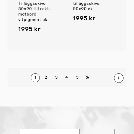
Tilläggsskiva
tilläggsskiva
50x90 till rekt.
50x90 ek
matbord
1995 kr
vitpigment ek
1995 kr
2
3
4
5
1