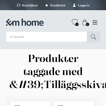
Kundtjänst
Kundklubb
Logga in
0
0
Produkter
taggade med
&#39;Tilläggsski