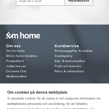
PRENUMERERA
Om oss
Kundservice
Om Em home
Personuppgifter & cookies
Bli Em home-handlare
Cookiepolicy
Presentkort
Köp- & leveransvillkor
Jobba hos oss
Frakt och leverans
Em home Club
Retur & reklamation
Medlemsvillkor
Kontakt
Om cookies på denna webbplats
Kontakta oss
Vi använder cookies för att samla in och analysera information om
Butiker
webbplatsens prestanda och användning, för att förbättra
Press