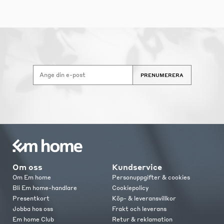
PRENUMERERA
Om oss
Kundservice
Om Em home
Personuppgifter & cookies
Bli Em home-handlare
Cookiepolicy
Presentkort
Köp- & leveransvillkor
Jobba hos oss
Frakt och leverans
Em home Club
Retur & reklamation