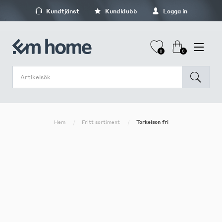
Kundtjänst
Kundklubb
Logga in
0
0
Hem
Fritt sortiment
Torkelson fri