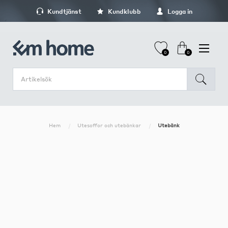
Kundtjänst
Kundklubb
Logga in
0
0
Hem
Utesoffor och utebänkar
Utebänk