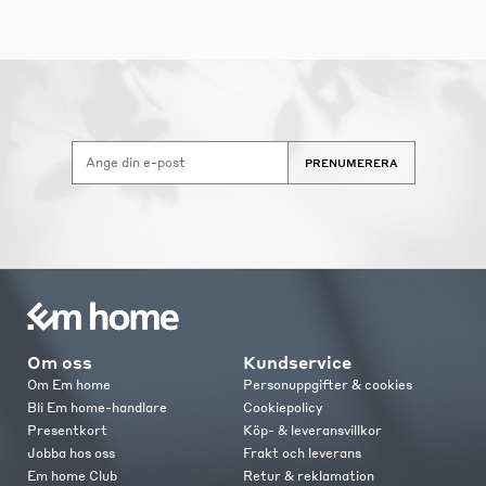
PRENUMERERA
Om oss
Kundservice
Om Em home
Personuppgifter & cookies
Bli Em home-handlare
Cookiepolicy
Presentkort
Köp- & leveransvillkor
Jobba hos oss
Frakt och leverans
Em home Club
Retur & reklamation