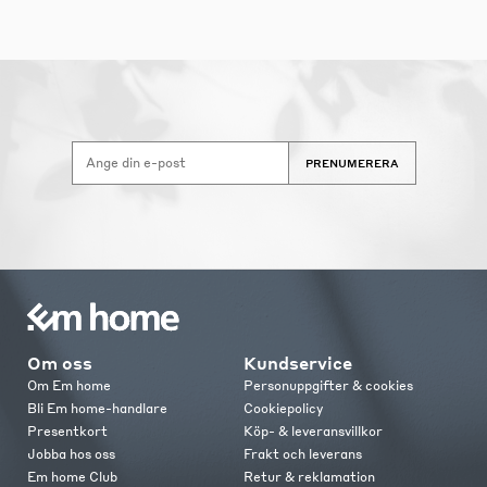
PRENUMERERA
Om oss
Kundservice
Om Em home
Personuppgifter & cookies
Bli Em home-handlare
Cookiepolicy
Presentkort
Köp- & leveransvillkor
Jobba hos oss
Frakt och leverans
Em home Club
Retur & reklamation