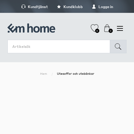
Kundtjänst
Kundklubb
Logga in
0
0
Hem
Utesoffor och utebänkar