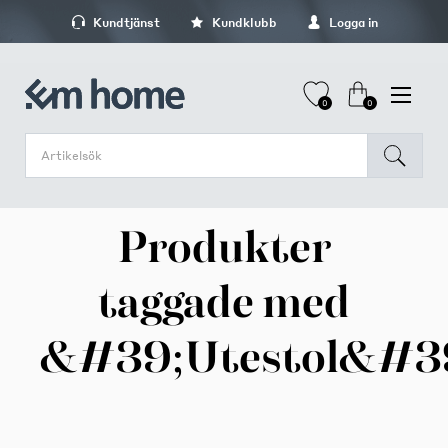
Kundtjänst
Kundklubb
Logga in
0
0
Produkter
taggade med
&#39;Utestol&#3