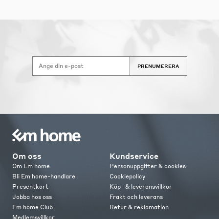
PRENUMERERA
Om oss
Kundservice
Om Em home
Personuppgifter & cookies
Bli Em home-handlare
Cookiepolicy
Presentkort
Köp- & leveransvillkor
Jobba hos oss
Frakt och leverans
Em home Club
Retur & reklamation
Medlemsvillkor