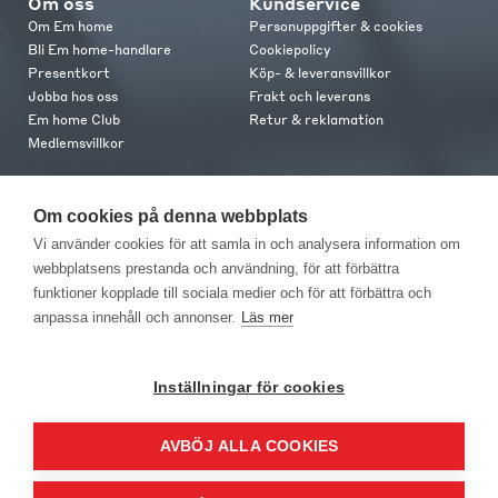
Om oss
Kundservice
Om Em home
Personuppgifter & cookies
Bli Em home-handlare
Cookiepolicy
Presentkort
Köp- & leveransvillkor
Jobba hos oss
Frakt och leverans
Em home Club
Retur & reklamation
Medlemsvillkor
Kontakt
Om cookies på denna webbplats
Kontakta oss
Vi använder cookies för att samla in och analysera information om
Butiker
webbplatsens prestanda och användning, för att förbättra
Press
funktioner kopplade till sociala medier och för att förbättra och
anpassa innehåll och annonser.
Läs mer
Inställningar för cookies
AVBÖJ ALLA COOKIES
EM Home Möbler AB, Meteorologvägen 10, Telefon: 010-499 25 00,
E-post info@emhome.se