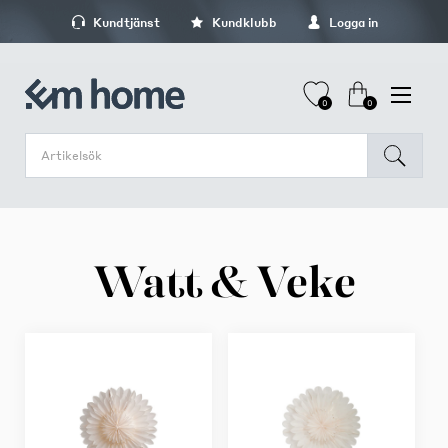
Kundtjänst
Kundklubb
Logga in
0
0
Watt & Veke