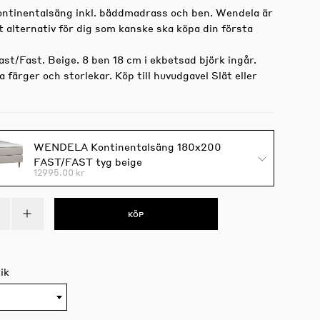
ntinentalsäng inkl. bäddmadrass och ben. Wendela är
t alternativ för dig som kanske ska köpa din första
st/Fast. Beige. 8 ben 18 cm i ekbetsad björk ingår.
ra färger och storlekar. Köp till huvudgavel Slät eller
WENDELA Kontinentalsäng 180x200
FAST/FAST tyg beige
12995.00 kr
KÖP
ik