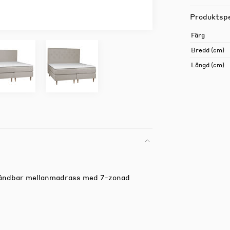
Produktspe
Färg
Bredd (cm)
Längd (cm)
Vändbar mellanmadrass med 7-zonad