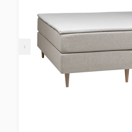
Möbelvård
Möbel och textilvård