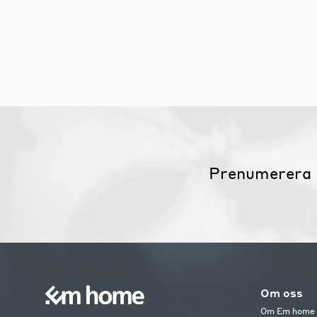
Prenumerera 
Om oss
Om Em home