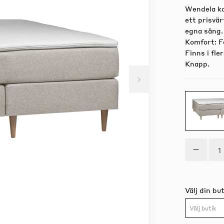
Wendela ko
ett prisvär
egna säng.
Komfort: Fa
Finns i fle
Knapp.
Välj din but
Välj butik