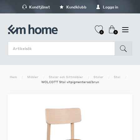
Kundtjänst
Kundklubb
Logga in
0
0
Hem
Möbler
Stolar och Sittmöbler
Stolar
Stol
WOLCOTT Stol vitpigmenterad/brun