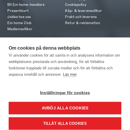
Bli Em home-handlare
Cookiepolicy
Presentkort
Köp- & leveransvillkor
Jobba hos oss
Frakt och leverans
Em home Club
Retur & reklamation
Medlemsvillkor
Kontakt
Om cookies på denna webbplats
Kontakta oss
Vi använder cookies för att samla in och analysera information om
Butiker
webbplatsens prestanda och användning, för att förbättra
Press
funktioner kopplade till sociala medier och för att förbättra och
anpassa innehåll och annonser.
Läs mer
Inställningar för cookies
AVBÖJ ALLA COOKIES
EM Home Möbler AB, Meteorologvägen 10, Telefon: 010-499 25 00,
E-post info@emhome.se
TILLÅT ALLA COOKIES