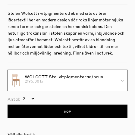
Stolen Wolcott i vitpigmenterad ek med sits av brun
lädertextil har en modern design där raka linjer möter mjuka
runda former och ger stolen en harmonisk balans. Den
naturliga träkänslan i stolen skapar en varm, inbjudande och
ljus atmosfär i hemmet. Wolcott består av en blandning
mellan återvunnet läder och textil, vilket bidrar till en mer
hållbar och miljövänlig inredning. Finns även i naturek.
WOLCOTT Stol vitpigmenterad/brun
2195.00 kr
Antal:
KÖP
Välj din butik