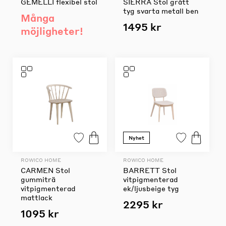
GEMELLI flexibel stol
SIERRA Stol grått
tyg svarta metall ben
Många
1495 kr
möjligheter!
Nyhet
ROWICO HOME
ROWICO HOME
CARMEN Stol
BARRETT Stol
gummiträ
vitpigmenterad
vitpigmenterad
ek/ljusbeige tyg
mattlack
2295 kr
1095 kr