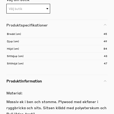
Välj butik
Produktspecifikationer
Bredd (cm)
45
Djup (cm)
49
Höjd (cm)
84
Sittdjup (cm)
43
Sitthöjd (cm)
47
Produktinformation
Material:
Massiv ek i ben och stomme. Plywood med ekfaner i
ryggbricka och sits. Sitsen klädd med polyeterskum och
Bull läder-textil.