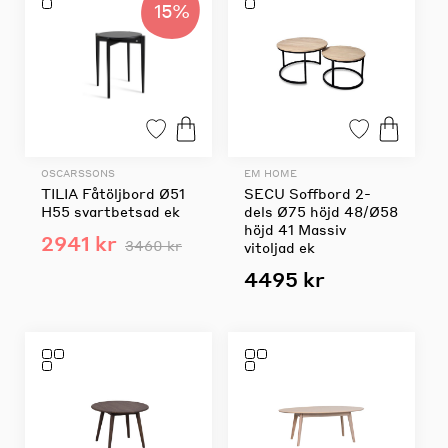
15%
OSCARSSONS
EM HOME
TILIA Fåtöljbord Ø51
SECU Soffbord 2-
H55 svartbetsad ek
dels Ø75 höjd 48/Ø58
höjd 41 Massiv
2941 kr
3460 kr
vitoljad ek
4495 kr