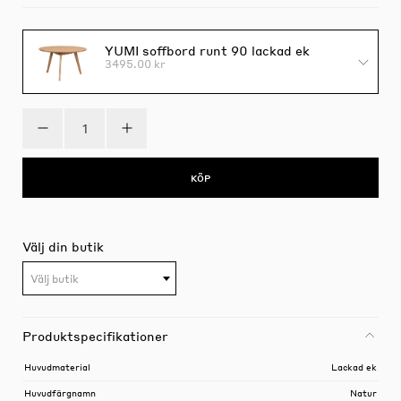
YUMI soffbord runt 90 lackad ek
3495.00 kr
KÖP
Välj din butik
Välj butik
Produktspecifikationer
Huvudmaterial
Lackad ek
Huvudfärgnamn
Natur