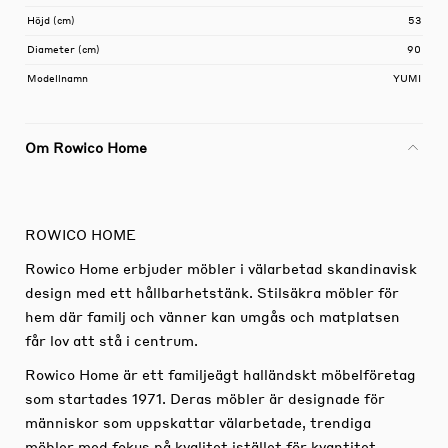
Höjd (cm)
53
Diameter (cm)
90
Modellnamn
YUMI
Om Rowico Home
ROWICO HOME
Rowico Home erbjuder möbler i välarbetad skandinavisk
design med ett hållbarhetstänk. Stilsäkra möbler för
hem där familj och vänner kan umgås och matplatsen
får lov att stå i centrum.
Rowico Home är ett familjeägt halländskt möbelföretag
som startades 1971. Deras möbler är designade för
människor som uppskattar välarbetade, trendiga
möbler med fokus på kvalitet istället för kvantitet.