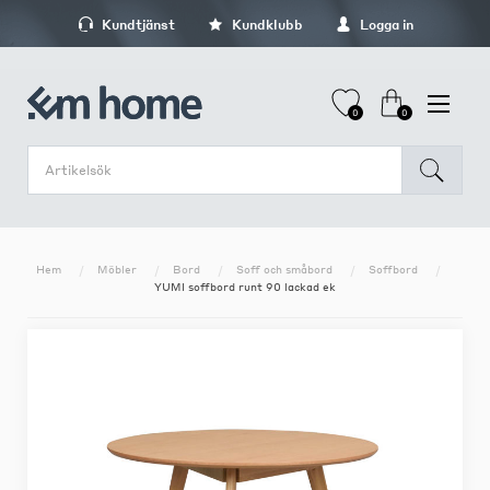
Kundtjänst
Kundklubb
Logga in
0
0
Hem
Möbler
Bord
Soff och småbord
Soffbord
YUMI soffbord runt 90 lackad ek