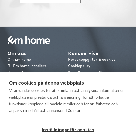
Om oss
Kundservice
Om Em home
Personuppgifter & cookies
Bli Em home-handlare
Cookiepolicy
Presentkort
Köp- & leveransvillkor
Jobba hos oss
Frakt och leverans
Om cookies på denna webbplats
Em home Club
Retur & reklamation
Vi använder cookies för att samla in och analysera information om
Medlemsvillkor
webbplatsens prestanda och användning, för att förbättra
funktioner kopplade till sociala medier och för att förbättra och
Kontakt
anpassa innehåll och annonser.
Läs mer
Kontakta oss
Butiker
Press
Inställningar för cookies