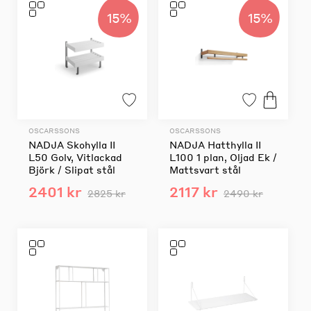
15%
15%
OSCARSSONS
OSCARSSONS
NADJA Skohylla II
NADJA Hatthylla II
L50 Golv, Vitlackad
L100 1 plan, Oljad Ek /
Björk / Slipat stål
Mattsvart stål
2401 kr
2117 kr
2825 kr
2490 kr