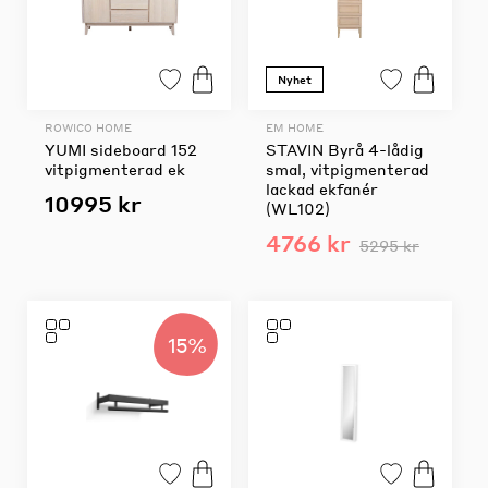
Nyhet
ROWICO HOME
EM HOME
YUMI sideboard 152
STAVIN Byrå 4-lådig
vitpigmenterad ek
smal, vitpigmenterad
lackad ekfanér
10995 kr
(WL102)
4766 kr
5295 kr
15%