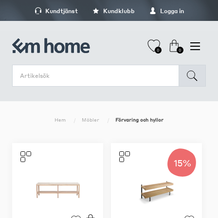
Kundtjänst
Kundklubb
Logga in
0
0
Hem
Möbler
Förvaring och hyllor
15%