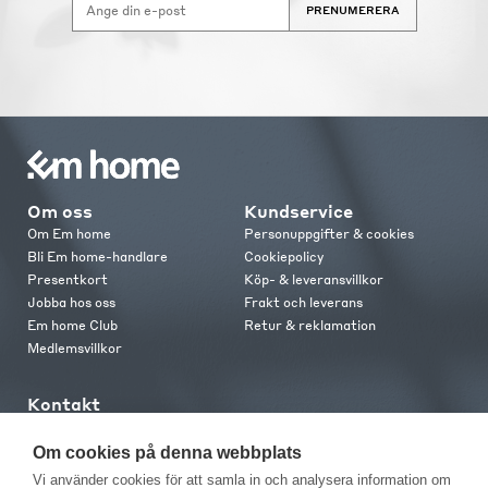
PRENUMERERA
Om oss
Kundservice
Om Em home
Personuppgifter & cookies
Bli Em home-handlare
Cookiepolicy
Presentkort
Köp- & leveransvillkor
Jobba hos oss
Frakt och leverans
Em home Club
Retur & reklamation
Medlemsvillkor
Kontakt
Kontakta oss
Butiker
Om cookies på denna webbplats
Press
Vi använder cookies för att samla in och analysera information om