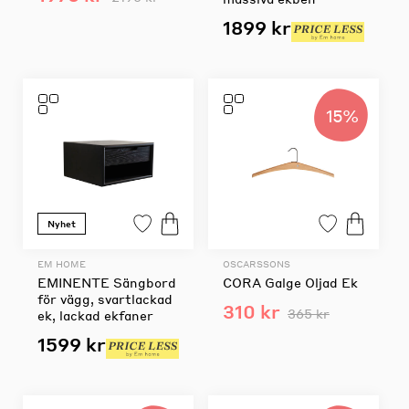
1899 kr
15%
Nyhet
EM HOME
OSCARSSONS
EMINENTE Sängbord
CORA Galge Oljad Ek
för vägg, svartlackad
310 kr
365 kr
ek, lackad ekfaner
1599 kr