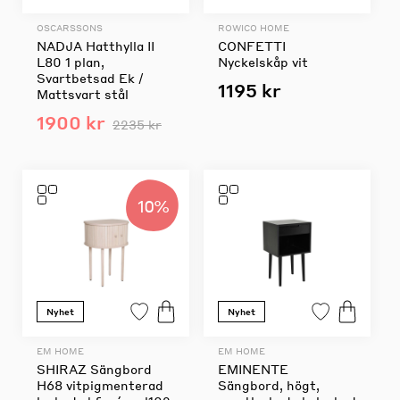
OSCARSSONS
ROWICO HOME
NADJA Hatthylla II
CONFETTI
L80 1 plan,
Nyckelskåp vit
Svartbetsad Ek /
1195 kr
Mattsvart stål
1900 kr
2235 kr
10%
Nyhet
Nyhet
EM HOME
EM HOME
SHIRAZ Sängbord
EMINENTE
H68 vitpigmenterad
Sängbord, högt,