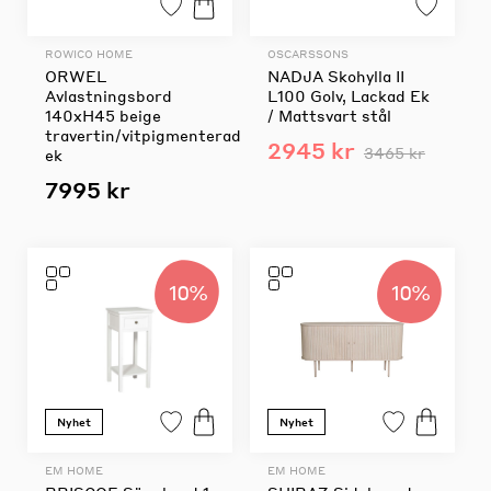
ROWICO HOME
OSCARSSONS
ORWEL
NADJA Skohylla II
Avlastningsbord
L100 Golv, Lackad Ek
140xH45 beige
/ Mattsvart stål
travertin/vitpigmenterad
2945 kr
3465 kr
ek
7995 kr
10%
10%
Nyhet
Nyhet
EM HOME
EM HOME