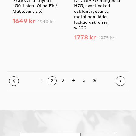
NADJA Hatthylla II
REGGIANO Sängbord
L50 1 plan, Oljad Ek /
H75, svartlackad
Mattsvart stål
askfanér, svarta
metallben, låda,
1649 kr
1940 kr
lackad askfaner,
wl100
1778 kr
1975 kr
1
3
4
5
2