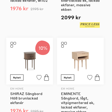
lackad ekfanér, wl102
svartlackad ek, lackad
ekfaner, massiva
1976 kr
2195 kr
ekben
2099 kr
10%
Nyhet
Nyhet
EM HOME
EM HOME
SHIRAZ Sängbord
EMINENTE
H68 brunlackad
Sängbord, lågt,
ekfanér
vitpigmenterad ek,
lackad ekfaner,
1976 kr
2195 kr
massiva ekben