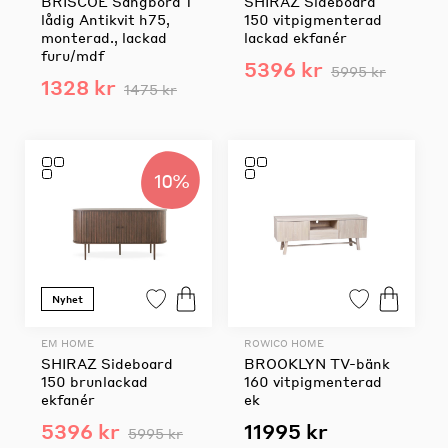
BRISCOE Sängbord 1
SHIRAZ Sideboard
lådig Antikvit h75,
150 vitpigmenterad
monterad., lackad
lackad ekfanér
furu/mdf
5396 kr
5995 kr
1328 kr
1475 kr
10%
Nyhet
EM HOME
ROWICO HOME
SHIRAZ Sideboard
BROOKLYN TV-bänk
150 brunlackad
160 vitpigmenterad
ekfanér
ek
5396 kr
11995 kr
5995 kr