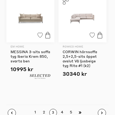
EM HOME
ROWICO HOME
MESSINA 3-sits soffa
CORWIN hörnsoffa
tyg Iberia Krem 850,
2,5+2,5-sits öppet
svarta ben
avslut Vä ljusbeige
tyg Rita #1 (k2)
10995 kr
30340 kr
1
2
4
5
3