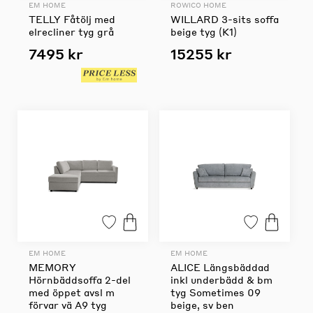
EM HOME
ROWICO HOME
TELLY Fåtölj med
WILLARD 3-sits soffa
elrecliner tyg grå
beige tyg (K1)
7495 kr
15255 kr
EM HOME
EM HOME
MEMORY
ALICE Längsbäddad
Hörnbäddsoffa 2-del
inkl underbädd & bm
med öppet avsl m
tyg Sometimes 09
förvar vä A9 tyg
beige, sv ben