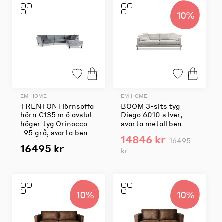
10%
EM HOME
EM HOME
TRENTON Hörnsoffa
BOOM 3-sits tyg
hörn C135 m ö avslut
Diego 6010 silver,
höger tyg Orinocco
svarta metall ben
-95 grå, svarta ben
14846 kr
16495
16495 kr
kr
10%
10%