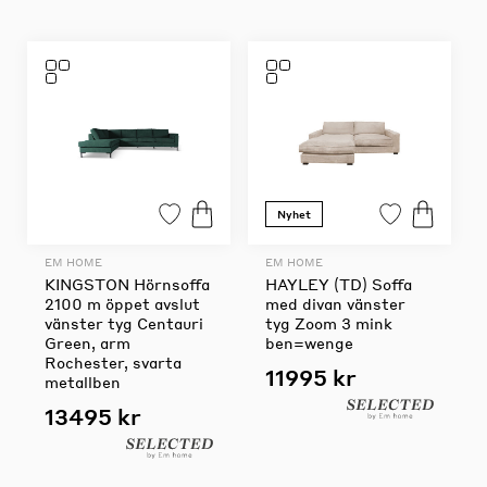
Nyhet
EM HOME
EM HOME
KINGSTON Hörnsoffa
HAYLEY (TD) Soffa
2100 m öppet avslut
med divan vänster
vänster tyg Centauri
tyg Zoom 3 mink
Green, arm
ben=wenge
Rochester, svarta
11995 kr
metallben
13495 kr