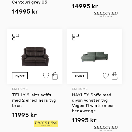
Centauri grey 05
14995 kr
14995 kr
Nyhet
Nyhet
EM HOME
EM HOME
TELLY 2-sits soffa
HAYLEY Soffa med
med 2 elrecliners tyg
divan vänster tyg
brun
Vogue 11 wintermoss
ben=wenge
11995 kr
11995 kr