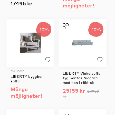
17495 kr
möjligheter!
10%
10%
EM HOME
LIBERTY Vinkelsoffa
LIBERTY byggbar
tyg Santos Niagara
soffa
med ben i rökt ek
Många
25155 kr
27950
möjligheter!
kr