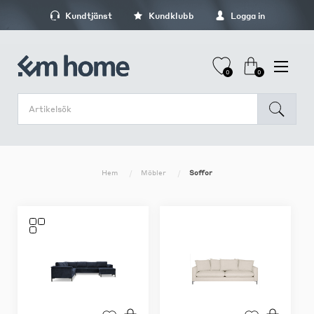
Kundtjänst
Kundklubb
Logga in
0
0
Hem
Möbler
Soffor