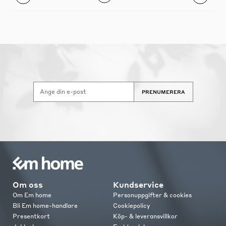
PRENUMERERA
Om oss
Kundservice
Om Em home
Personuppgifter & cookies
Bli Em home-handlare
Cookiepolicy
Presentkort
Köp- & leveransvillkor