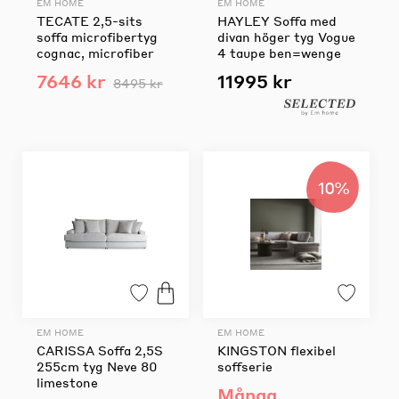
EM HOME
EM HOME
TECATE 2,5-sits
HAYLEY Soffa med
soffa microfibertyg
divan höger tyg Vogue
cognac, microfiber
4 taupe ben=wenge
7646 kr
11995 kr
8495 kr
10%
EM HOME
EM HOME
CARISSA Soffa 2,5S
KINGSTON flexibel
255cm tyg Neve 80
soffserie
limestone
Många