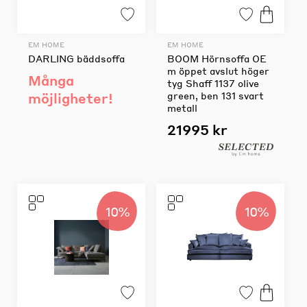
EM HOME
EM HOME
DARLING bäddsoffa
BOOM Hörnsoffa OE
m öppet avslut höger
Många
tyg Shaff 1137 olive
möjligheter!
green, ben 131 svart
metall
21995 kr
10%
10%