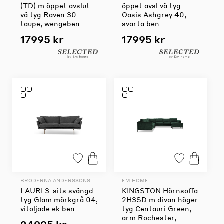
(TD) m öppet avslut
öppet avsl vä tyg
vä tyg Raven 30
Oasis Ashgrey 40,
taupe, wengeben
svarta ben
17995 kr
17995 kr
BRÖDERNA ANDERSSONS
EM HOME
LAURI 3-sits svängd
KINGSTON Hörnsoffa
tyg Glam mörkgrå 04,
2H3SD m divan höger
vitoljade ek ben
tyg Centauri Green,
arm Rochester,