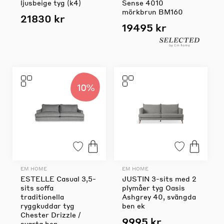
ljusbeige tyg (k4)
Sense 4010
mörkbrun BM160
21830 kr
19495 kr
10%
EM HOME
EM HOME
ESTELLE Casual 3,5-
JUSTIN 3-sits med 2
sits soffa
plymåer tyg Oasis
traditionella
Ashgrey 40, svängda
ryggkuddar tyg
ben ek
Chester Drizzle /
9995 kr
svarta ben