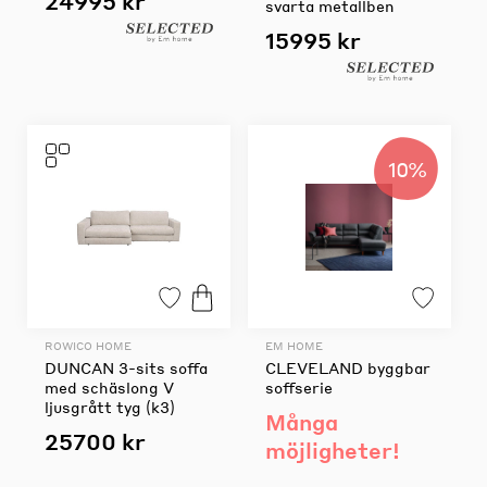
24995 kr
svarta metallben
15995 kr
10%
ROWICO HOME
EM HOME
DUNCAN 3-sits soffa
CLEVELAND byggbar
med schäslong V
soffserie
ljusgrått tyg (k3)
Många
25700 kr
möjligheter!