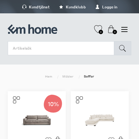
Kundtjänst
Kundklubb
Logga in
0
0
Hem
Möbler
Soffor
10%