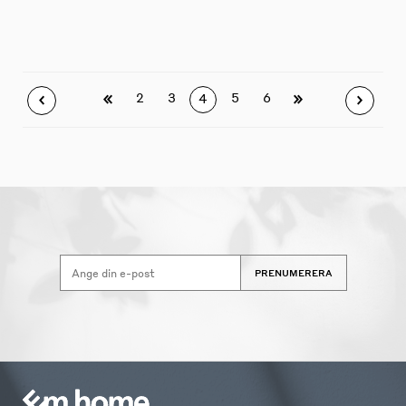
2
3
5
6
4
PRENUMERERA