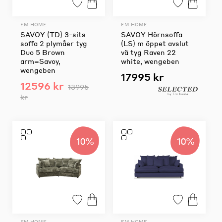
EM HOME
EM HOME
SAVOY (TD) 3-sits
SAVOY Hörnsoffa
soffa 2 plymåer tyg
(LS) m öppet avslut
Duo 5 Brown
vä tyg Raven 22
arm=Savoy,
white, wengeben
wengeben
17995 kr
12596 kr
13995
kr
10%
10%
EM HOME
EM HOME