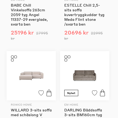
BABE Chill
ESTELLE Chill 2,5-
Vinkelsoffa 263cm
sits soffa
2059 tyg Angel
kuvertryggkuddar tyg
11337-29 everglade,
Meda Flint stone
svarta ben
/svarta ben
25196 kr
20696 kr
27995
22995
kr
kr
Nyhet
ROWICO HOME
EM HOME
WILLARD 3-sits soffa
DARLING Bäddsoffa
med schäslong V
3-sits BM160cm tyg