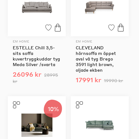
EM HOME
EM HOME
ESTELLE Chill 3,5-
CLEVELAND
sits soffa
hörnsoffa m öppet
kuvertryggkuddar tyg
avsl vä tyg Brego
Meda Silver /svarta
3591 light brown,
oljade ekben
26096 kr
28995
17991 kr
19990 kr
kr
10%