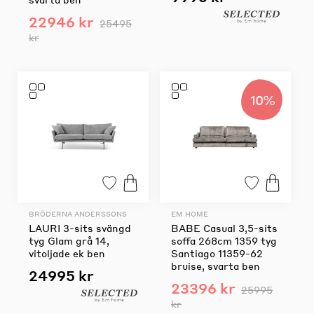
22946 kr
25495
kr
10%
BRÖDERNA ANDERSSONS
EM HOME
LAURI 3-sits svängd
BABE Casual 3,5-sits
tyg Glam grå 14,
soffa 268cm 1359 tyg
vitoljade ek ben
Santiago 11359-62
bruise, svarta ben
24995 kr
23396 kr
25995
kr