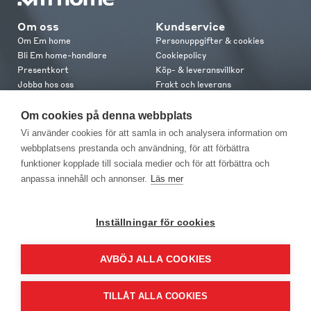
Om oss
Kundservice
Om Em home
Personuppgifter & cookies
Bli Em home-handlare
Cookiepolicy
Presentkort
Köp- & leveransvillkor
Jobba hos oss
Frakt och leverans
Em home Club
Retur & reklamation
Medlemsvillkor
Om cookies på denna webbplats
Vi använder cookies för att samla in och analysera information om
Kontakt
webbplatsens prestanda och användning, för att förbättra
funktioner kopplade till sociala medier och för att förbättra och
Kontakta oss
Butiker
anpassa innehåll och annonser.
Läs mer
Press
Inställningar för cookies
AVBÖJ ALLA COOKIES
TILLÅT ALLA COOKIES
FILTER
SORT
DISPLAY